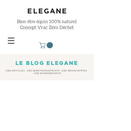
Bien-être équin
100% naturel
Concept Vrac Zéro Déchet
LE BLOG ELEGANE
DES ARTICLES
I
DES QUESTIONNEMENTS
I
DES DÉCOUVERTES
I
DES ENGAGEMENTS