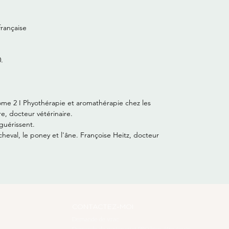
française
.
ome 2 I Phyothérapie et aromathérapie chez les
re, docteur vétérinaire.
guérissent.
cheval, le poney et l'âne. Françoise Heitz, docteur
CONTACTEZ-MOI
Demande de vrac
Demande de partenariat PRO bien-être équin