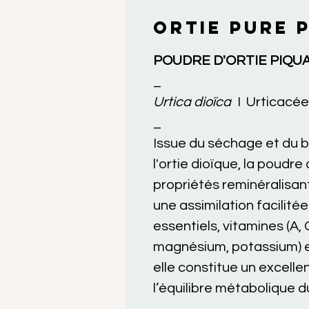
ORTIE PURE 
POUDRE D'ORTIE PIQU
_
Urtica dioïca
I Urticacée
_
Issue du séchage et du b
l'ortie dioïque, la poudr
propriétés reminéralisan
une assimilation facilité
essentiels, vitamines (A, 
magnésium, potassium) et
elle constitue un excellen
l’équilibre métabolique d