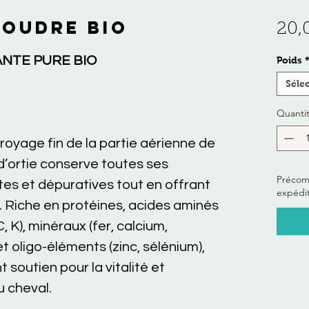
poudre BIO
20,
ANTE PURE BIO
Poids
Séle
Quanti
royage fin de la partie aérienne de
e d’ortie conserve toutes ses
Précomm
tes et dépuratives tout en offrant
expédit
e. Riche en protéines, acides aminés
C, K), minéraux (fer, calcium,
 oligo-éléments (zinc, sélénium),
t soutien pour la vitalité et
u cheval.