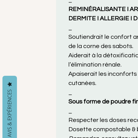
_
REMINÉRALISANTE I ART
DERMITE I ALLERGIE I 
_
Soutiendrait le confort ar
de la corne des sabots.
Aiderait à la détoxificati
l’élimination rénale.
Apaiserait les inconforts 
cutanées.
VOS AVIS & EXPÉRIENCES
_
Sous forme de poudre fi
_
Respecter les doses r
Dosette compostable & b