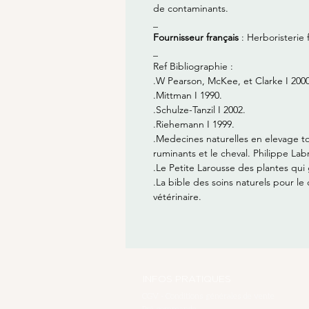
de contaminants.
_
Fournisseur français
: Herboristerie 
_
Ref Bibliographie :
.W Pearson, McKee, et Clarke I 2000
.Mittman I 1990.
.Schulze-Tanzil I 2002.
.Riehemann I 1999.
.Medecines naturelles en elevage t
ruminants et le cheval. Philippe Lab
.Le Petite Larousse des plantes qui 
.La bible des soins naturels pour le 
vétérinaire.
INFOS PRATIQUES
CGV - Conditions générales de vente
Pré-commande