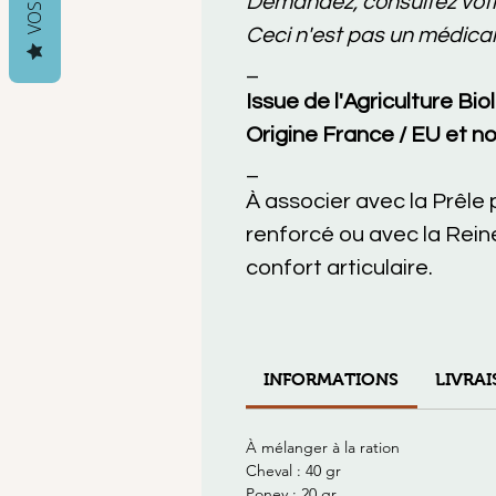
Demandez, consultez votre
Ceci n'est pas un médica
_
Issue de l'Agriculture B
Origine France / EU et no
_
À associer avec la Prêle 
renforcé ou avec la Reine
confort articulaire.
INFORMATIONS
LIVRA
À mélanger à la ration
Cheval : 40 gr
Poney : 20 gr