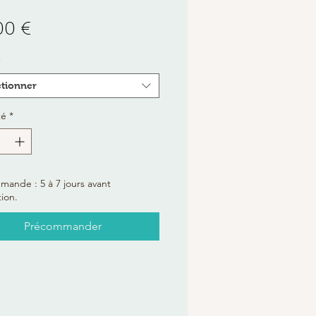
Prix
00 €
*
ctionner
té
*
ande : 5 à 7 jours avant
ion.
Précommander