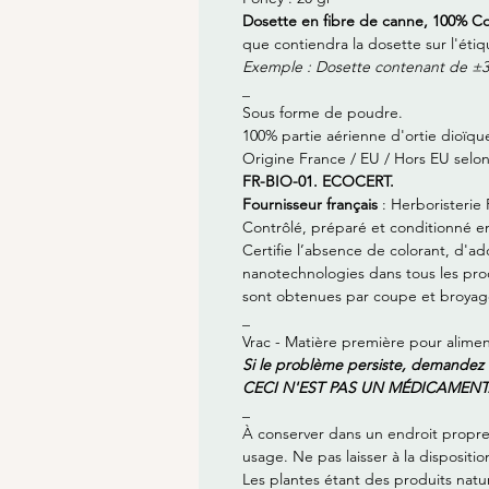
Dosette en fibre de canne, 100% 
que contiendra la dosette sur l'étiq
Exemple : Dosette contenant de ±
_
Sous forme de poudre.
100% partie aérienne d'ortie dioïque
Origine France / EU / Hors EU selon
FR-BIO-01. ECOCERT.
Fournisseur français
: Herboristerie 
Contrôlé, préparé et conditionné e
Certifie l’absence de colorant, d'ad
nanotechnologies dans tous les produ
sont obtenues par coupe et broyage,
_
Vrac - Matière première pour alime
Si le problème persiste, demandez co
CECI N'EST PAS UN MÉDICAMENT
_
À conserver dans un endroit propre, 
usage. Ne pas laisser à la dispositio
Les plantes étant des produits natur