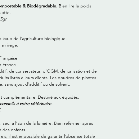
Compostable & Biodégradable.
Bien lire le poids
uette.
35gr
 issue de l'agriculture biologique.
 arrivage.
Française.
n France
ditif, de conservateur, d'OGM, de ionisation et de
its livrés à leurs clients. Les poudres de plantes
 sans ajout d'additif ou de solvant.
nt complémentaire. Destiné aux équidés.
nseils à votre vétérinaire.
.
sec, à l'abri de la lumière. Bien refermer après
n des enfants.
els, il est impossible de garantir l'absence totale