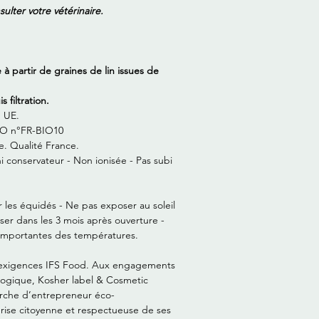
sulter votre vétérinaire.
à partir de graines de lin issues de
 filtration.
n UE.
AO n°FR-BIO10
. Qualité France.
 conservateur - Non ionisée - Pas subi
 les équidés - Ne pas exposer au soleil
iser dans les 3 mois après ouverture -
ns importantes des températures.
x exigences IFS Food. Aux engagements
ologique, Kosher label & Cosmetic
arche d’entrepreneur éco-
ise citoyenne et respectueuse de ses