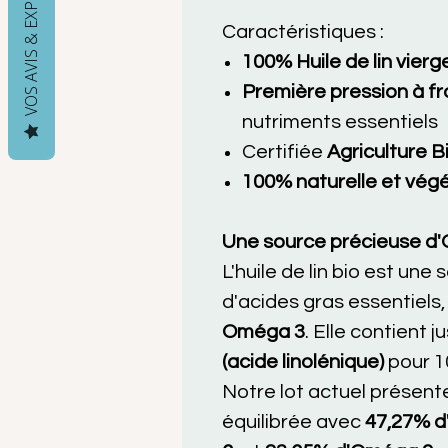
VOS AVIS & EXPÉRIENCES
Caractéristiques :
100% Huile de lin vierg
Première pression à fr
nutriments essentiels
Certifiée
Agriculture B
100% naturelle et vég
Une source précieuse d'
L'huile de lin bio est une
d'acides gras essentiels,
Oméga 3
. Elle contient 
(acide linolénique)
pour 10
Notre lot actuel présen
équilibrée avec
47,27% 