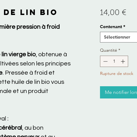
 DE LIN BIO
Pri
14,00 €
emière pression à froid
Contenant
*
Sélectionner
Quantité
*
 lin vierge bio
, obtenue à
ultivées selon les principes
e
. Pressée à froid et
Rupture de stock
tte huile de lin bio vous
male et un produit
Me notifier lor
al :
 cérébral
, au bon