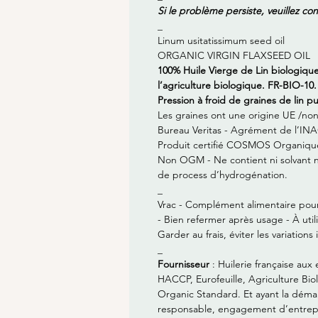
Si le problème persiste, veuillez con
_
Linum usitatissimum seed oil
ORGANIC VIRGIN FLAXSEED OIL
100% Huile Vierge de Lin biologique 
l’agriculture biologique. FR-BIO-10.
Pression à froid de graines de lin puis
Les graines ont une origine UE /no
Bureau Veritas - Agrément de l’IN
Produit certifié COSMOS Organique
Non OGM - Ne contient ni solvant ni
de process d’hydrogénation.
_
Vrac - Complément alimentaire pour
- Bien refermer après usage - À util
Garder au frais, éviter les variatio
_
Fournisseur
: Huilerie française au
HACCP, Eurofeuille, Agriculture Bi
Organic Standard. Et ayant la dém
responsable, engagement d’entrepr