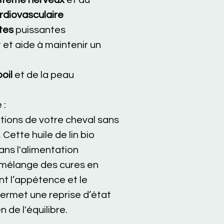
stème nerveux
et au
rdiovasculaire
tes
puissantes
t et aide à maintenir un
oil
et de la peau
 :
rations de votre cheval sans
Cette huile de lin bio
ans l'alimentation
e mélange des cures en
nt l’appétence et le
permet une reprise d’état
 de l'équilibre.