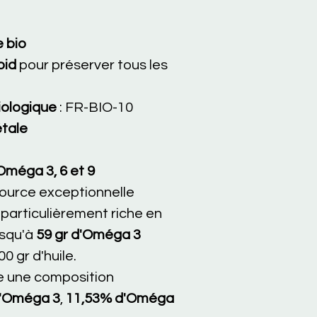
e bio
oid
pour préserver tous les
iologique
: FR-BIO-10
étale
Oméga 3, 6 et 9
 source exceptionnelle
 particulièrement riche en
jusqu'à
59 gr d'Oméga 3
0 gr d'huile.
te une composition
d'Oméga 3
,
11,53% d'Oméga