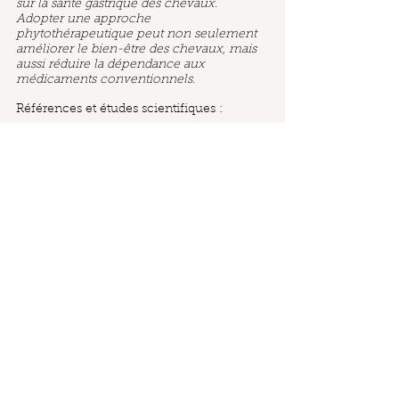
sur la santé gastrique des chevaux. 
Adopter une approche 
phytothérapeutique peut non seulement 
améliorer le bien-être des chevaux, mais 
aussi réduire la dépendance aux 
médicaments conventionnels.
Références et études scientifiques :
Murray, M., et al. (2016). "Glycyrrhiza 
glabra in Equine Gastric Ulcer 
Management." 
Equine Veterinary 
Journal
, vol. 48, no. 5, pp. 543-550.
Pellegrini, S., et al. (2017). "The Use of 
Fenugreek in Treating Equine Gastric 
Ulcers." 
Equine Journal of Herbal 
Medicine
, vol. 15, pp. 67-75.
Wilson, G., et al. (2017). "Althaea 
officinalis (Marshmallow Root) in 
Equine Gastric Ulcer Treatment." 
Journal of Equine Veterinary Science
, 
vol. 45, pp. 156-162.
Henderson, D., et al. (2018). "The 
Effect of Malva sylvestris on Gastric 
Ulcers in Horses." 
Equine Veterinary 