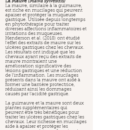
La Mauve 
(Malva sylvestris) 
La mauve, similaire à la guimauve, 
est riche en mucilages qui peuvent 
apaiser et protéger la muqueuse 
gastrique. Utilisée depuis longtemps 
en phytothérapie pour traiter 
diverses affections inflammatoires et 
irritations des muqueuses. 
Henderson et al. (2018) ont étudié 
l'effet des extraits de mauve sur les 
ulcères gastriques chez les chevaux. 
Les résultats ont indiqué que les 
chevaux ayant reçu des extraits de 
mauve montraient une 
amélioration significative des 
lésions gastriques et une réduction 
de l'inflammation. Les mucilages 
présents dans la mauve ont aidé à 
former une barrière protectrice, 
réduisant ainsi les dommages 
causés par l'acidité gastrique.
La guimauve et la mauve sont deux 
plantes supplémentaires qui 
peuvent être très bénéfiques pour 
traiter les ulcères gastriques chez les 
chevaux. Leur richesse en mucilages 
aide à apaiser et protéger les 