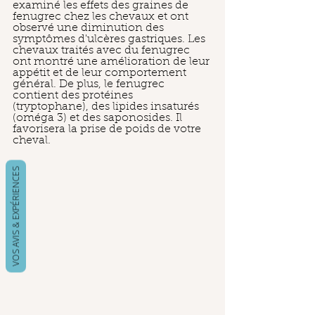
examiné les effets des graines de 
fenugrec chez les chevaux et ont 
observé une diminution des 
symptômes d'ulcères gastriques. Les 
chevaux traités avec du fenugrec 
ont montré une amélioration de leur 
appétit et de leur comportement 
général. De plus, le fenugrec 
contient des protéines 
(tryptophane), des lipides insaturés 
(oméga 3) et des saponosides. Il 
favorisera la prise de poids de votre 
cheval. 
VOS AVIS & EXPÉRIENCES