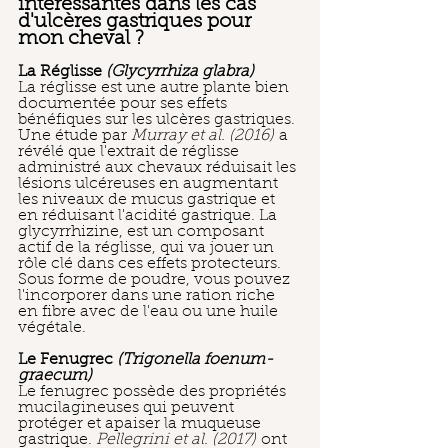
intéressantes dans les cas 
d'ulcères gastriques pour 
mon cheval ?
La Réglisse 
(Glycyrrhiza glabra)
La réglisse est une autre plante bien 
documentée pour ses effets 
bénéfiques sur les ulcères gastriques. 
Une étude par 
Murray et al. (2016)
 a 
révélé que l'extrait de réglisse 
administré aux chevaux réduisait les 
lésions ulcéreuses en augmentant 
les niveaux de mucus gastrique et 
en réduisant l'acidité gastrique. La 
glycyrrhizine, est un composant 
actif de la réglisse, qui va jouer un 
rôle clé dans ces effets protecteurs. 
Sous forme de poudre, vous pouvez 
l'incorporer dans une ration riche 
en fibre avec de l'eau ou une huile 
végétale.
Le Fenugrec 
(Trigonella foenum-
graecum)
Le fenugrec possède des propriétés 
mucilagineuses qui peuvent 
protéger et apaiser la muqueuse 
gastrique. 
Pellegrini et al. (2017)
 ont 