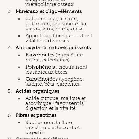
métabolisme osseux.
Minéraux et oligo-éléments
Calcium, magnésium, 
potassium, phosphore, fer, 
cuivre, zinc, manganèse.
Apport équilibré qui soutient 
vitalité et défenses.
Antioxydants naturels puissants
Flavonoïdes
 (quercétine, 
rutine, catéchines).
Polyphénols
 : neutralisent 
les radicaux libres.
Caroténoïdes
 (lycopène, 
lutéine, bêta-carotène).
Acides organiques
Acide citrique, malique et 
ascorbique : favorisent la 
digestion et la vitalité.
Fibres et pectines
Soutiennent la flore 
intestinale et le confort 
digestif.