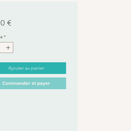
Prix
00 €
té
*
Ajouter au panier
Commander et payer